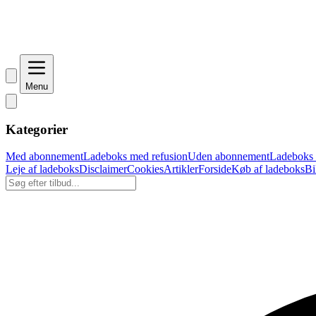
Menu
Kategorier
Med abonnement
Ladeboks med refusion
Uden abonnement
Ladeboks t
Leje af ladeboks
Disclaimer
Cookies
Artikler
Forside
Køb af ladeboks
Bi