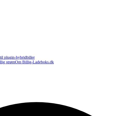
il plugin-hybridbiller
llig strøm
Om Billig-Ladeboks.dk